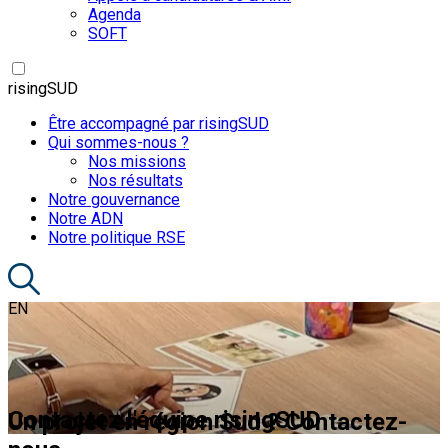
Agenda
SOFT
risingSUD
Être accompagné par risingSUD
Qui sommes-nous ?
Nos missions
Nos résultats
Notre gouvernance
Notre ADN
Notre politique RSE
EN
Contactez l'équipe risingSUD
Un projet en région Sud ? Contactez-