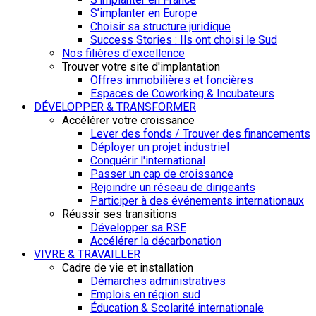
S’implanter en Europe
Choisir sa structure juridique
Success Stories : Ils ont choisi le Sud
Nos filières d'excellence
Trouver votre site d'implantation
Offres immobilières et foncières
Espaces de Coworking & Incubateurs
DÉVELOPPER & TRANSFORMER
Accélérer votre croissance
Lever des fonds / Trouver des financements
Déployer un projet industriel
Conquérir l'international
Passer un cap de croissance
Rejoindre un réseau de dirigeants
Participer à des événements internationaux
Réussir ses transitions
Développer sa RSE
Accélérer la décarbonation
VIVRE & TRAVAILLER
Cadre de vie et installation
Démarches administratives
Emplois en région sud
Éducation & Scolarité internationale