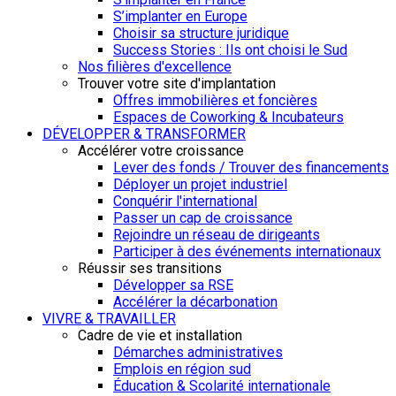
S’implanter en Europe
Choisir sa structure juridique
Success Stories : Ils ont choisi le Sud
Nos filières d'excellence
Trouver votre site d'implantation
Offres immobilières et foncières
Espaces de Coworking & Incubateurs
DÉVELOPPER & TRANSFORMER
Accélérer votre croissance
Lever des fonds / Trouver des financements
Déployer un projet industriel
Conquérir l'international
Passer un cap de croissance
Rejoindre un réseau de dirigeants
Participer à des événements internationaux
Réussir ses transitions
Développer sa RSE
Accélérer la décarbonation
VIVRE & TRAVAILLER
Cadre de vie et installation
Démarches administratives
Emplois en région sud
Éducation & Scolarité internationale