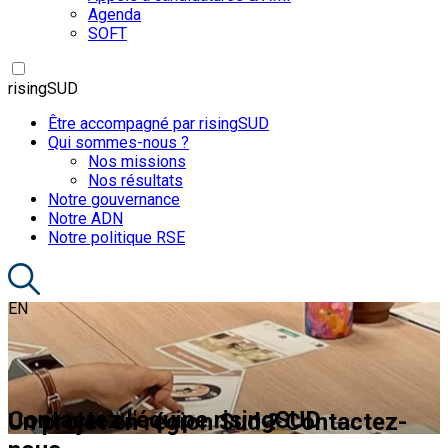
Agenda
SOFT
risingSUD
Être accompagné par risingSUD
Qui sommes-nous ?
Nos missions
Nos résultats
Notre gouvernance
Notre ADN
Notre politique RSE
EN
Contactez l'équipe risingSUD
Un projet en région Sud ? Contactez-