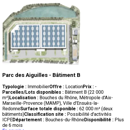
Parc des Aiguilles - Bâtiment B
Typologie :
Immobilier
Offre :
Location
Prix :
-
Parcelles/Lots disponibles :
Bâtiment B (22 000
m²)
Localisation :
Bouches du Rhône, Métropole d'Aix-
Marseille-Provence (MAMP), Ville d'Ensuès-la-
Redonne
Surface totale disponible :
62 000 m² (deux
bâtiments)
Classification site :
Possibilité d'activités
ICPE
Département :
Bouches-du-Rhône
Disponibilité :
Plus
de 6 mois