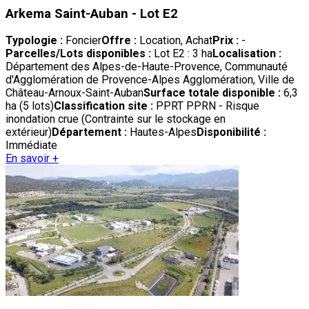
Arkema Saint-Auban - Lot E2
Typologie :
Foncier
Offre :
Location, Achat
Prix :
-
Parcelles/Lots disponibles :
Lot E2 : 3 ha
Localisation :
Département des Alpes-de-Haute-Provence, Communauté
d'Agglomération de Provence-Alpes Agglomération, Ville de
Château-Arnoux-Saint-Auban
Surface totale disponible :
6,3
ha (5 lots)
Classification site :
PPRT PPRN - Risque
inondation crue (Contrainte sur le stockage en
extérieur)
Département :
Hautes-Alpes
Disponibilité :
Immédiate
En savoir +