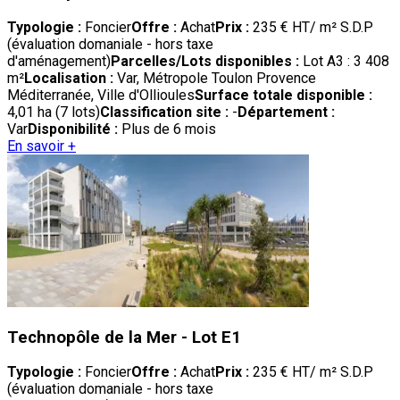
Typologie :
Foncier
Offre :
Achat
Prix :
235 € HT/ m² S.D.P
(évaluation domaniale - hors taxe
d'aménagement)
Parcelles/Lots disponibles :
Lot A3 : 3 408
m²
Localisation :
Var, Métropole Toulon Provence
Méditerranée, Ville d'Ollioules
Surface totale disponible :
4,01 ha (7 lots)
Classification site :
-
Département :
Var
Disponibilité :
Plus de 6 mois
En savoir +
Technopôle de la Mer - Lot E1
Typologie :
Foncier
Offre :
Achat
Prix :
235 € HT/ m² S.D.P
(évaluation domaniale - hors taxe