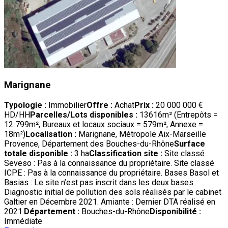
Marignane
Typologie :
Immobilier
Offre :
Achat
Prix :
20 000 000 €
HD/HH
Parcelles/Lots disponibles :
13616m² (Entrepôts =
12 799m², Bureaux et locaux sociaux = 579m², Annexe =
18m²)
Localisation :
Marignane, Métropole Aix-Marseille
Provence, Département des Bouches-du-Rhône
Surface
totale disponible :
3 ha
Classification site :
Site classé
Seveso : Pas à la connaissance du propriétaire. Site classé
ICPE : Pas à la connaissance du propriétaire. Bases Basol et
Basias : Le site n’est pas inscrit dans les deux bases
Diagnostic initial de pollution des sols réalisés par le cabinet
Galtier en Décembre 2021. Amiante : Dernier DTA réalisé en
2021.
Département :
Bouches-du-Rhône
Disponibilité :
Immédiate