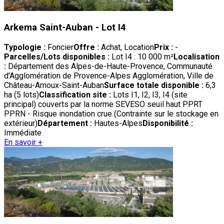
Arkema Saint-Auban - Lot I4
Typologie :
Foncier
Offre :
Achat, Location
Prix :
-
Parcelles/Lots disponibles :
Lot I4 : 10 000 m²
Localisation
:
Département des Alpes-de-Haute-Provence, Communauté
d'Agglomération de Provence-Alpes Agglomération, Ville de
Château-Arnoux-Saint-Auban
Surface totale disponible :
6,3
ha (5 lots)
Classification site :
Lots I1, I2, I3, I4 (site
principal) couverts par la norme SEVESO seuil haut PPRT
PPRN - Risque inondation crue (Contrainte sur le stockage en
extérieur)
Département :
Hautes-Alpes
Disponibilité :
Immédiate
En savoir +