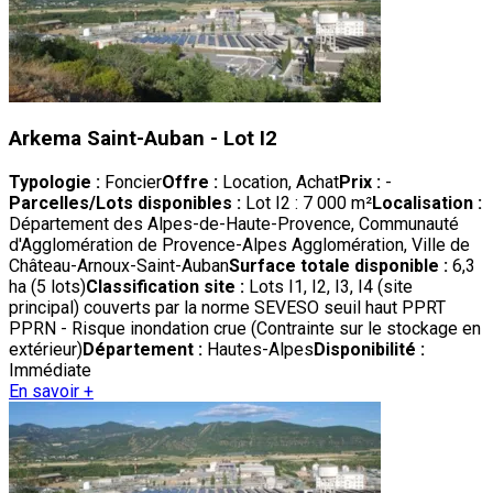
Arkema Saint-Auban - Lot I2
Typologie :
Foncier
Offre :
Location, Achat
Prix :
-
Parcelles/Lots disponibles :
Lot I2 : 7 000 m²
Localisation :
Département des Alpes-de-Haute-Provence, Communauté
d'Agglomération de Provence-Alpes Agglomération, Ville de
Château-Arnoux-Saint-Auban
Surface totale disponible :
6,3
ha (5 lots)
Classification site :
Lots I1, I2, I3, I4 (site
principal) couverts par la norme SEVESO seuil haut PPRT
PPRN - Risque inondation crue (Contrainte sur le stockage en
extérieur)
Département :
Hautes-Alpes
Disponibilité :
Immédiate
En savoir +