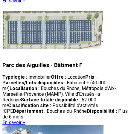
En savoir +
Parc des Aiguilles - Bâtiment F
Typologie :
Immobilier
Offre :
Location
Prix :
-
Parcelles/Lots disponibles :
Bâtiment F (40 000
m²)
Localisation :
Bouches du Rhône, Métropole d'Aix-
Marseille-Provence (MAMP), Ville d'Ensuès-la-
Redonne
Surface totale disponible :
62 000
m²
Classification site :
Possibilité d'activités
ICPE
Département :
Bouches-du-Rhône
Disponibilité :
Plus
de 6 mois
En savoir +