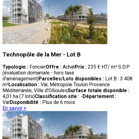
Technopôle de la Mer - Lot B
Typologie :
Foncier
Offre :
Achat
Prix :
235 € HT/ m² S.D.P
(évaluation domaniale - hors taxe
d'aménagement)
Parcelles/Lots disponibles :
Lot B : 3 408
m²
Localisation :
Var, Métropole Toulon Provence
Méditerranée, Ville d'Ollioules
Surface totale disponible :
4,01 ha (7 lots)
Classification site :
-
Département :
Var
Disponibilité :
Plus de 6 mois
En savoir +