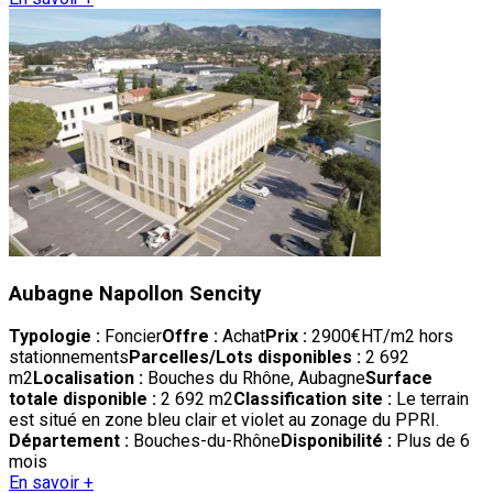
Aubagne Napollon Sencity
Typologie :
Foncier
Offre :
Achat
Prix :
2900€HT/m2 hors
stationnements
Parcelles/Lots disponibles :
2 692
m2
Localisation :
Bouches du Rhône, Aubagne
Surface
totale disponible :
2 692 m2
Classification site :
Le terrain
est situé en zone bleu clair et violet au zonage du PPRI.
Département :
Bouches-du-Rhône
Disponibilité :
Plus de 6
mois
En savoir +