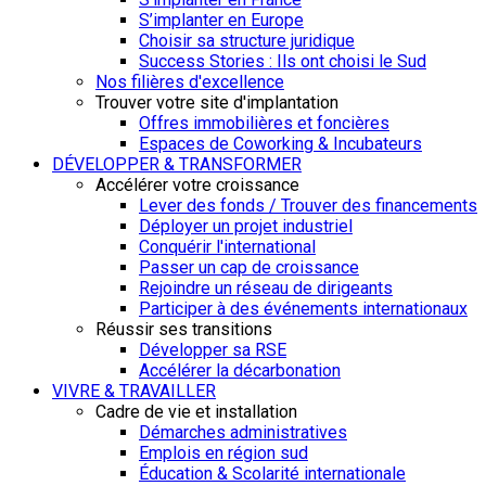
S’implanter en Europe
Choisir sa structure juridique
Success Stories : Ils ont choisi le Sud
Nos filières d'excellence
Trouver votre site d'implantation
Offres immobilières et foncières
Espaces de Coworking & Incubateurs
DÉVELOPPER & TRANSFORMER
Accélérer votre croissance
Lever des fonds / Trouver des financements
Déployer un projet industriel
Conquérir l'international
Passer un cap de croissance
Rejoindre un réseau de dirigeants
Participer à des événements internationaux
Réussir ses transitions
Développer sa RSE
Accélérer la décarbonation
VIVRE & TRAVAILLER
Cadre de vie et installation
Démarches administratives
Emplois en région sud
Éducation & Scolarité internationale