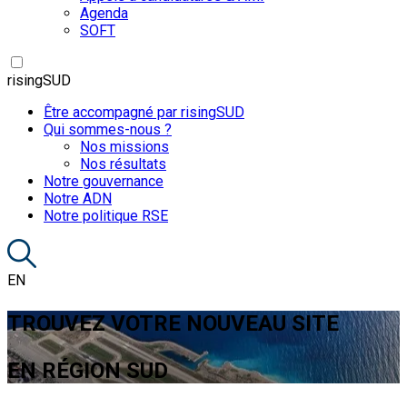
Agenda
SOFT
risingSUD
Être accompagné par risingSUD
Qui sommes-nous ?
Nos missions
Nos résultats
Notre gouvernance
Notre ADN
Notre politique RSE
EN
TROUVEZ VOTRE NOUVEAU SITE
EN RÉGION SUD