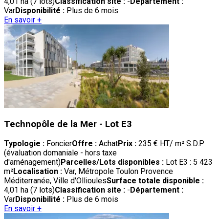
4,01 ha (7 lots)
Classification site :
-
Département :
Var
Disponibilité :
Plus de 6 mois
En savoir +
Technopôle de la Mer - Lot E3
Typologie :
Foncier
Offre :
Achat
Prix :
235 € HT/ m² S.D.P
(évaluation domaniale - hors taxe
d'aménagement)
Parcelles/Lots disponibles :
Lot E3 : 5 423
m²
Localisation :
Var, Métropole Toulon Provence
Méditerranée, Ville d'Ollioules
Surface totale disponible :
4,01 ha (7 lots)
Classification site :
-
Département :
Var
Disponibilité :
Plus de 6 mois
En savoir +