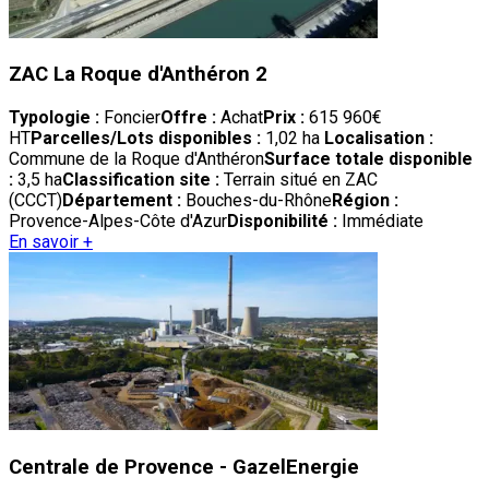
ZAC La Roque d'Anthéron 2
Typologie :
Foncier
Offre :
Achat
Prix :
615 960€
HT
Parcelles/Lots disponibles :
1,02 ha
Localisation :
Commune de la Roque d'Anthéron
Surface totale disponible
:
3,5 ha
Classification site :
Terrain situé en ZAC
(CCCT)
Département :
Bouches-du-Rhône
Région :
Provence-Alpes-Côte d'Azur
Disponibilité :
Immédiate
En savoir +
Centrale de Provence - GazelEnergie