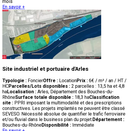
mois
En savoir +
Site industriel et portuaire d'Arles
Typologie :
Foncier
Offre :
Location
Prix :
6€ / m² / an / HT /
HC
Parcelles/Lots disponibles :
2 parcelles : 13,5 ha et 4,8
ha
Localisation :
Arles, Département des Bouches-du-
Rhône
Surface totale disponible :
18,3 ha
Classification
site :
PPRI imposant la multimodalité et des prescriptions
constructives. Les projets implantés ne peuvent être classé
SEVESO. Nécessité absolue de quantifier le trafic ferroviaire
et/ou fluvial dans le business plan du projet.
Département :
Bouches-du-Rhône
Disponibilité :
Immédiate
En savoir +