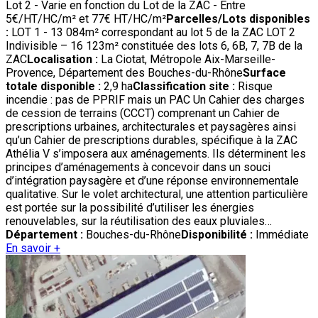
Lot 2 - Varie en fonction du Lot de la ZAC - Entre
5€/HT/HC/m² et 77€ HT/HC/m²
Parcelles/Lots disponibles
:
LOT 1 - 13 084m² correspondant au lot 5 de la ZAC LOT 2
Indivisible – 16 123m² constituée des lots 6, 6B, 7, 7B de la
ZAC
Localisation :
La Ciotat, Métropole Aix-Marseille-
Provence, Département des Bouches-du-Rhône
Surface
totale disponible :
2,9 ha
Classification site :
Risque
incendie : pas de PPRIF mais un PAC Un Cahier des charges
de cession de terrains (CCCT) comprenant un Cahier de
prescriptions urbaines, architecturales et paysagères ainsi
qu’un Cahier de prescriptions durables, spécifique à la ZAC
Athélia V s’imposera aux aménagements. Ils déterminent les
principes d’aménagements à concevoir dans un souci
d’intégration paysagère et d’une réponse environnementale
qualitative. Sur le volet architectural, une attention particulière
est portée sur la possibilité d’utiliser les énergies
renouvelables, sur la réutilisation des eaux pluviales…
Département :
Bouches-du-Rhône
Disponibilité :
Immédiate
En savoir +