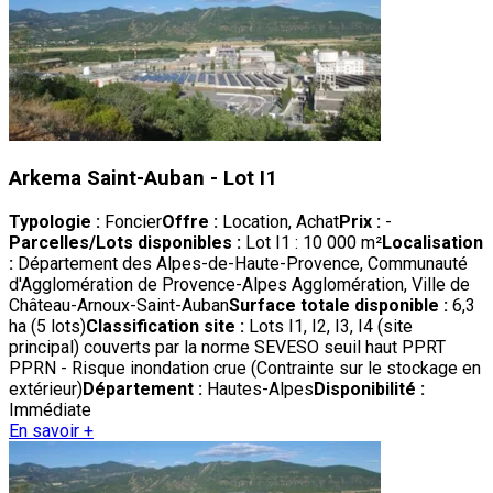
Arkema Saint-Auban - Lot I1
Typologie :
Foncier
Offre :
Location, Achat
Prix :
-
Parcelles/Lots disponibles :
Lot I1 : 10 000 m²
Localisation
:
Département des Alpes-de-Haute-Provence, Communauté
d'Agglomération de Provence-Alpes Agglomération, Ville de
Château-Arnoux-Saint-Auban
Surface totale disponible :
6,3
ha (5 lots)
Classification site :
Lots I1, I2, I3, I4 (site
principal) couverts par la norme SEVESO seuil haut PPRT
PPRN - Risque inondation crue (Contrainte sur le stockage en
extérieur)
Département :
Hautes-Alpes
Disponibilité :
Immédiate
En savoir +