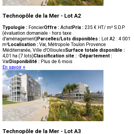
Technopôle de la Mer - Lot A2
Typologie :
Foncier
Offre :
Achat
Prix :
235 € HT/ m² S.D.P
(évaluation domaniale - hors taxe
d'aménagement)
Parcelles/Lots disponibles :
Lot A2 : 4 001
m²
Localisation :
Var, Métropole Toulon Provence
Méditerranée, Ville d'Ollioules
Surface totale disponible :
4,01 ha (7 lots)
Classification site :
-
Département :
Var
Disponibilité :
Plus de 6 mois
En savoir +
Technopôle de la Mer - Lot A3