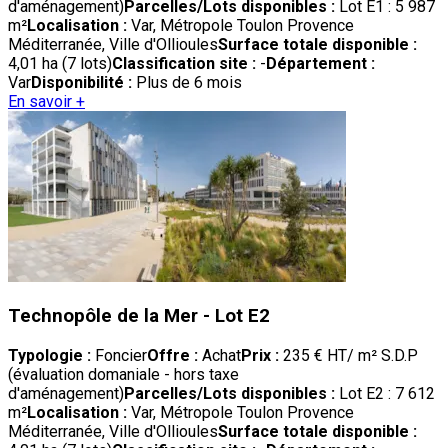
d'aménagement)
Parcelles/Lots disponibles :
Lot E1 : 5 987
m²
Localisation :
Var, Métropole Toulon Provence
Méditerranée, Ville d'Ollioules
Surface totale disponible :
4,01 ha (7 lots)
Classification site :
-
Département :
Var
Disponibilité :
Plus de 6 mois
En savoir +
Technopôle de la Mer - Lot E2
Typologie :
Foncier
Offre :
Achat
Prix :
235 € HT/ m² S.D.P
(évaluation domaniale - hors taxe
d'aménagement)
Parcelles/Lots disponibles :
Lot E2 : 7 612
m²
Localisation :
Var, Métropole Toulon Provence
Méditerranée, Ville d'Ollioules
Surface totale disponible :