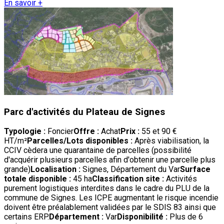
En savoir +
Parc d'activités du Plateau de Signes
Typologie :
Foncier
Offre :
Achat
Prix :
55 et 90 €
HT/m²
Parcelles/Lots disponibles :
Après viabilisation, la
CCIV cèdera une quarantaine de parcelles (possibilité
d'acquérir plusieurs parcelles afin d'obtenir une parcelle plus
grande)
Localisation :
Signes, Département du Var
Surface
totale disponible :
45 ha
Classification site :
Activités
purement logistiques interdites dans le cadre du PLU de la
commune de Signes. Les ICPE augmentant le risque incendie
doivent être préalablement validées par le SDIS 83 ainsi que
certains ERP.
Département :
Var
Disponibilité :
Plus de 6