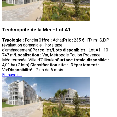
Technopôle de la Mer - Lot A1
Typologie :
Foncier
Offre :
Achat
Prix :
235 € HT/ m² S.D.P
(évaluation domaniale - hors taxe
d'aménagement)
Parcelles/Lots disponibles :
Lot A1 : 10
747 m²
Localisation :
Var, Métropole Toulon Provence
Méditerranée, Ville d'Ollioules
Surface totale disponible :
4,01 ha (7 lots)
Classification site :
-
Département :
Var
Disponibilité :
Plus de 6 mois
En savoir +