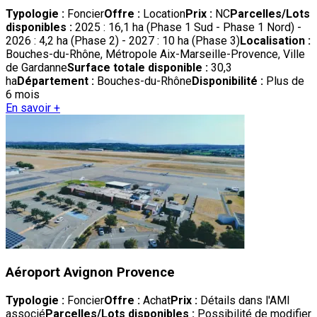
Typologie :
Foncier
Offre :
Location
Prix :
NC
Parcelles/Lots
disponibles :
2025 : 16,1 ha (Phase 1 Sud - Phase 1 Nord) -
2026 : 4,2 ha (Phase 2) - 2027 : 10 ha (Phase 3)
Localisation :
Bouches-du-Rhône, Métropole Aix-Marseille-Provence, Ville
de Gardanne
Surface totale disponible :
30,3
ha
Département :
Bouches-du-Rhône
Disponibilité :
Plus de
6 mois
En savoir +
Aéroport Avignon Provence
Typologie :
Foncier
Offre :
Achat
Prix :
Détails dans l'AMI
associé
Parcelles/Lots disponibles :
Possibilité de modifier