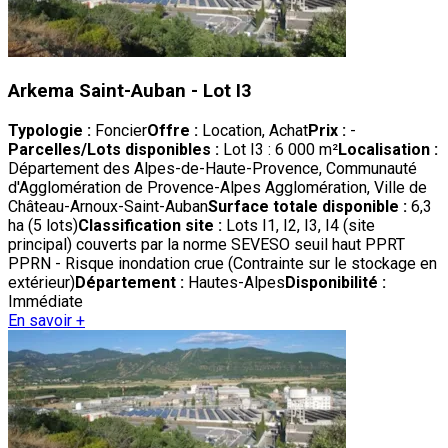
Arkema Saint-Auban - Lot I3
Typologie :
Foncier
Offre :
Location, Achat
Prix :
-
Parcelles/Lots disponibles :
Lot I3 : 6 000 m²
Localisation :
Département des Alpes-de-Haute-Provence, Communauté
d'Agglomération de Provence-Alpes Agglomération, Ville de
Château-Arnoux-Saint-Auban
Surface totale disponible :
6,3
ha (5 lots)
Classification site :
Lots I1, I2, I3, I4 (site
principal) couverts par la norme SEVESO seuil haut PPRT
PPRN - Risque inondation crue (Contrainte sur le stockage en
extérieur)
Département :
Hautes-Alpes
Disponibilité :
Immédiate
En savoir +