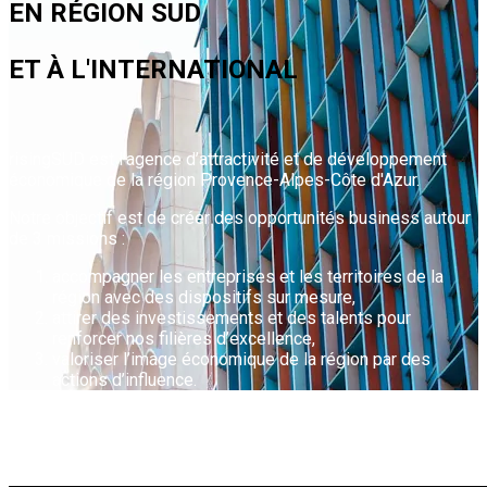
EN
RÉGION SUD
ET À
L'INTERNATIONAL
risingSUD est l’agence d’attractivité et de développement
économique de la région Provence-Alpes-Côte d'Azur.
Notre objectif est de créer des opportunités business autour
de 3 missions :
accompagner ​les entreprises et les territoires​ de la
région avec des dispositifs ​sur mesure,
attirer ​des investissements et des talents​ pour
renforcer ​nos filières d’excellence,
valoriser l’image économique ​de la région ​par des
actions d’influence.