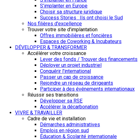
S’implanter en Europe
Choisir sa structure juridique
Success Stories : Ils ont choisi le Sud
Nos filières d'excellence
Trouver votre site d'implantation
Offres immobilières et foncières
Espaces de Coworking & Incubateurs
DÉVELOPPER & TRANSFORMER
Accélérer votre croissance
Lever des fonds / Trouver des financements
Déployer un projet industriel
Conquérir l'international
Passer un cap de croissance
Rejoindre un réseau de dirigeants
Participer à des événements internationaux
Réussir ses transitions
Développer sa RSE
Accélérer la décarbonation
VIVRE & TRAVAILLER
Cadre de vie et installation
Démarches administratives
Emplois en région sud
Éducation & Scolarité internationale