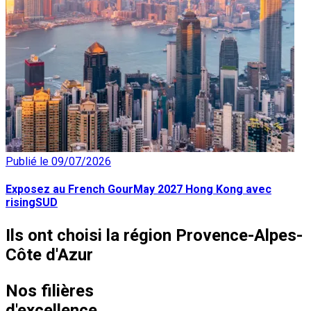
Publié le 09/07/2026
Exposez au French GourMay 2027 Hong Kong avec
risingSUD
Ils ont choisi
la région Provence-Alpes-
Côte d'Azur
Nos
filières
d'excellence