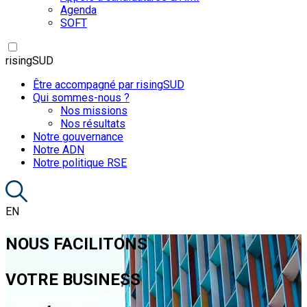
Agenda
SOFT
risingSUD
Être accompagné par risingSUD
Qui sommes-nous ?
Nos missions
Nos résultats
Notre gouvernance
Notre ADN
Notre politique RSE
EN
NOUS FACILITONS
VOTRE BUSINESS