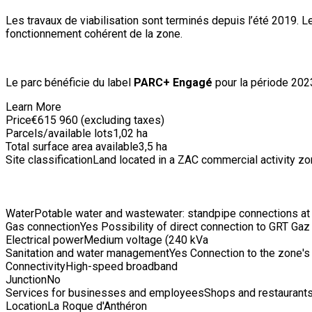
Les travaux de viabilisation sont terminés depuis l’été 2019
fonctionnement cohérent de la zone.
Le parc bénéficie du label
PARC+ Engagé
pour la période 2023
Learn More
Price
€615 960 (excluding taxes)
Parcels/available lots
1,02 ha
Total surface area available
3,5 ha
Site classification
Land located in a ZAC commercial activity zon
Water
Potable water and wastewater: standpipe connections at l
Gas connection
Yes Possibility of direct connection to GRT Ga
Electrical power
Medium voltage (240 kVa
Sanitation and water management
Yes Connection to the zone's
Connectivity
High-speed broadband
Junction
No
Services for businesses and employees
Shops and restaurants
Location
La Roque d'Anthéron