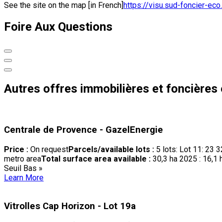
See the site on the map [in French]
https://visu.sud-foncier-eco.f
Foire Aux Questions
Autres offres immobilières et foncière
Centrale de Provence - GazelEnergie
Price :
On request
Parcels/available lots :
5 lots: Lot 11: 23
metro area
Total surface area available :
30,3 ha 2025 : 16,1
Seuil Bas »
Learn More
Vitrolles Cap Horizon - Lot 19a