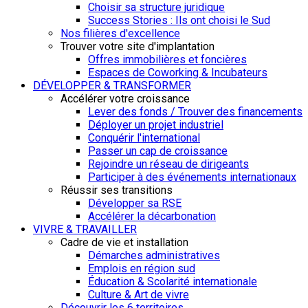
Choisir sa structure juridique
Success Stories : Ils ont choisi le Sud
Nos filières d'excellence
Trouver votre site d'implantation
Offres immobilières et foncières
Espaces de Coworking & Incubateurs
DÉVELOPPER & TRANSFORMER
Accélérer votre croissance
Lever des fonds / Trouver des financements
Déployer un projet industriel
Conquérir l'international
Passer un cap de croissance
Rejoindre un réseau de dirigeants
Participer à des événements internationaux
Réussir ses transitions
Développer sa RSE
Accélérer la décarbonation
VIVRE & TRAVAILLER
Cadre de vie et installation
Démarches administratives
Emplois en région sud
Éducation & Scolarité internationale
Culture & Art de vivre
Découvrir les 6 territoires