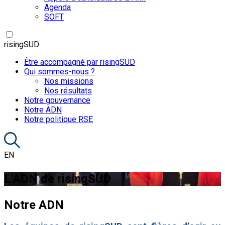
Agenda
SOFT
risingSUD
Être accompagné par risingSUD
Qui sommes-nous ?
Nos missions
Nos résultats
Notre gouvernance
Notre ADN
Notre politique RSE
EN
L'ADN de risingSUD
Notre ADN