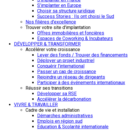
S’implanter en Europe
Choisir sa structure juridique
Success Stories : Ils ont choisi le Sud
Nos filières d'excellence
Trouver votre site d'implantation
Offres immobilières et foncières
Espaces de Coworking & Incubateurs
DÉVELOPPER & TRANSFORMER
Accélérer votre croissance
Lever des fonds / Trouver des financements
Déployer un projet industriel
Conquérir l'international
Passer un cap de croissance
Rejoindre un réseau de dirigeants
Participer à des événements internationaux
Réussir ses transitions
Développer sa RSE
Accélérer la décarbonation
VIVRE & TRAVAILLER
Cadre de vie et installation
Démarches administratives
Emplois en région sud
Éducation & Scolarité internationale