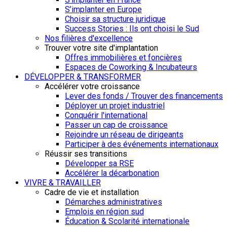
S’implanter en Europe
Choisir sa structure juridique
Success Stories : Ils ont choisi le Sud
Nos filières d'excellence
Trouver votre site d'implantation
Offres immobilières et foncières
Espaces de Coworking & Incubateurs
DÉVELOPPER & TRANSFORMER
Accélérer votre croissance
Lever des fonds / Trouver des financements
Déployer un projet industriel
Conquérir l'international
Passer un cap de croissance
Rejoindre un réseau de dirigeants
Participer à des événements internationaux
Réussir ses transitions
Développer sa RSE
Accélérer la décarbonation
VIVRE & TRAVAILLER
Cadre de vie et installation
Démarches administratives
Emplois en région sud
Éducation & Scolarité internationale