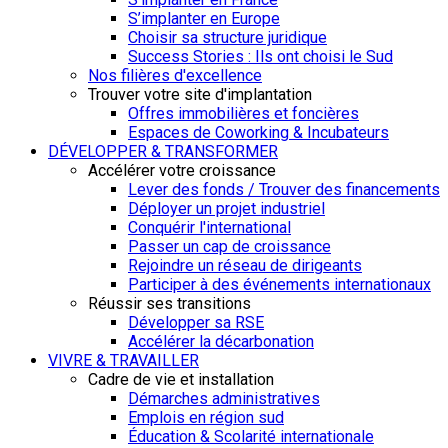
S’implanter en Europe
Choisir sa structure juridique
Success Stories : Ils ont choisi le Sud
Nos filières d'excellence
Trouver votre site d'implantation
Offres immobilières et foncières
Espaces de Coworking & Incubateurs
DÉVELOPPER & TRANSFORMER
Accélérer votre croissance
Lever des fonds / Trouver des financements
Déployer un projet industriel
Conquérir l'international
Passer un cap de croissance
Rejoindre un réseau de dirigeants
Participer à des événements internationaux
Réussir ses transitions
Développer sa RSE
Accélérer la décarbonation
VIVRE & TRAVAILLER
Cadre de vie et installation
Démarches administratives
Emplois en région sud
Éducation & Scolarité internationale