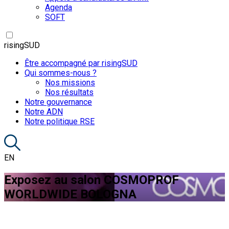
Agenda
SOFT
risingSUD
Être accompagné par risingSUD
Qui sommes-nous ?
Nos missions
Nos résultats
Notre gouvernance
Notre ADN
Notre politique RSE
EN
Exposez au salon COSMOPROF
WORLDWIDE BOLOGNA