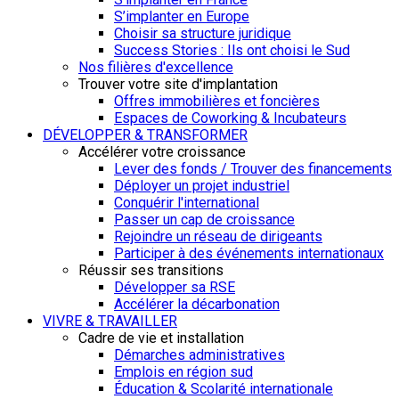
S’implanter en Europe
Choisir sa structure juridique
Success Stories : Ils ont choisi le Sud
Nos filières d'excellence
Trouver votre site d'implantation
Offres immobilières et foncières
Espaces de Coworking & Incubateurs
DÉVELOPPER & TRANSFORMER
Accélérer votre croissance
Lever des fonds / Trouver des financements
Déployer un projet industriel
Conquérir l'international
Passer un cap de croissance
Rejoindre un réseau de dirigeants
Participer à des événements internationaux
Réussir ses transitions
Développer sa RSE
Accélérer la décarbonation
VIVRE & TRAVAILLER
Cadre de vie et installation
Démarches administratives
Emplois en région sud
Éducation & Scolarité internationale