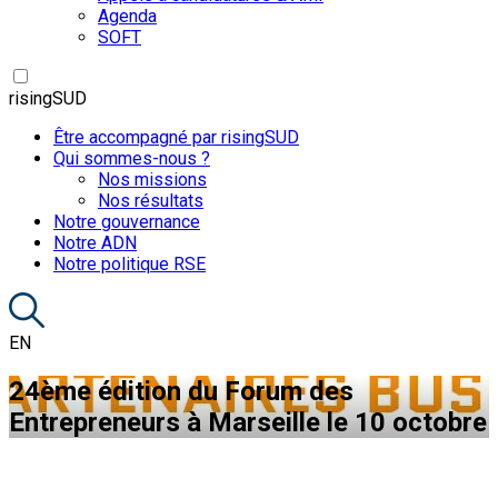
Agenda
SOFT
risingSUD
Être accompagné par risingSUD
Qui sommes-nous ?
Nos missions
Nos résultats
Notre gouvernance
Notre ADN
Notre politique RSE
EN
24ème édition du Forum des
Entrepreneurs à Marseille le 10 octobre