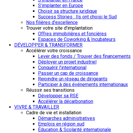
S’implanter en Europe
Choisir sa structure juridique
Success Stories : Ils ont choisi le Sud
Nos filières d'excellence
Trouver votre site d'implantation
Offres immobilières et foncières
Espaces de Coworking & Incubateurs
DÉVELOPPER & TRANSFORMER
Accélérer votre croissance
Lever des fonds / Trouver des financements
Déployer un projet industriel
Conquérir l'international
Passer un cap de croissance
Rejoindre un réseau de dirigeants
Participer à des événements internationaux
Réussir ses transitions
Développer sa RSE
Accélérer la décarbonation
VIVRE & TRAVAILLER
Cadre de vie et installation
Démarches administratives
Emplois en région sud
Éducation & Scolarité internationale