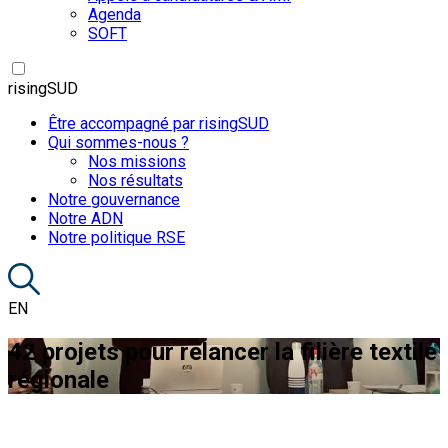
Agenda
SOFT
risingSUD
Être accompagné par risingSUD
Qui sommes-nous ?
Nos missions
Nos résultats
Notre gouvernance
Notre ADN
Notre politique RSE
EN
42 projets pour relancer la filière textile
régionale