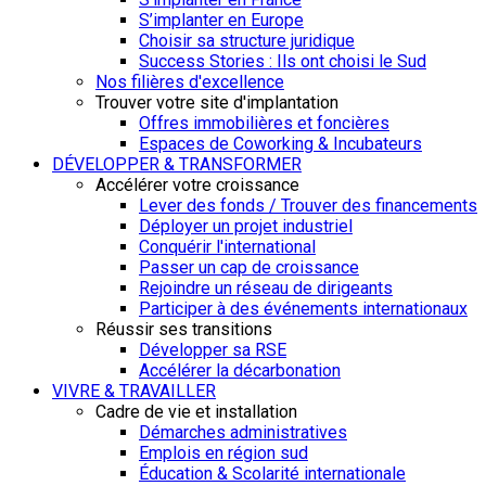
S’implanter en Europe
Choisir sa structure juridique
Success Stories : Ils ont choisi le Sud
Nos filières d'excellence
Trouver votre site d'implantation
Offres immobilières et foncières
Espaces de Coworking & Incubateurs
DÉVELOPPER & TRANSFORMER
Accélérer votre croissance
Lever des fonds / Trouver des financements
Déployer un projet industriel
Conquérir l'international
Passer un cap de croissance
Rejoindre un réseau de dirigeants
Participer à des événements internationaux
Réussir ses transitions
Développer sa RSE
Accélérer la décarbonation
VIVRE & TRAVAILLER
Cadre de vie et installation
Démarches administratives
Emplois en région sud
Éducation & Scolarité internationale