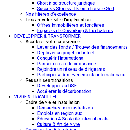
Choisir sa structure juridique
Success Stories : Ils ont choisi le Sud
Nos filières d'excellence
Trouver votre site d'implantation
Offres immobilières et foncières
Espaces de Coworking & Incubateurs
DÉVELOPPER & TRANSFORMER
Accélérer votre croissance
Lever des fonds / Trouver des financements
Déployer un projet industriel
Conquérir l'international
Passer un cap de croissance
Rejoindre un réseau de dirigeants
Participer à des événements internationaux
Réussir ses transitions
Développer sa RSE
Accélérer la décarbonation
VIVRE & TRAVAILLER
Cadre de vie et installation
Démarches administratives
Emplois en région sud
Éducation & Scolarité internationale
Culture & Art de vivre
Découvrir les 6 territoires