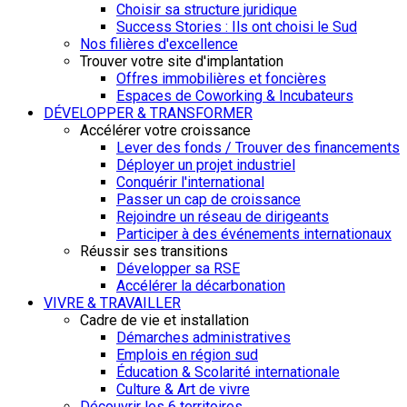
Choisir sa structure juridique
Success Stories : Ils ont choisi le Sud
Nos filières d'excellence
Trouver votre site d'implantation
Offres immobilières et foncières
Espaces de Coworking & Incubateurs
DÉVELOPPER & TRANSFORMER
Accélérer votre croissance
Lever des fonds / Trouver des financements
Déployer un projet industriel
Conquérir l'international
Passer un cap de croissance
Rejoindre un réseau de dirigeants
Participer à des événements internationaux
Réussir ses transitions
Développer sa RSE
Accélérer la décarbonation
VIVRE & TRAVAILLER
Cadre de vie et installation
Démarches administratives
Emplois en région sud
Éducation & Scolarité internationale
Culture & Art de vivre
Découvrir les 6 territoires