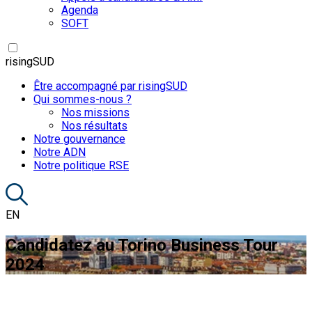
Agenda
SOFT
risingSUD
Être accompagné par risingSUD
Qui sommes-nous ?
Nos missions
Nos résultats
Notre gouvernance
Notre ADN
Notre politique RSE
EN
Candidatez au Torino Business Tour
2024