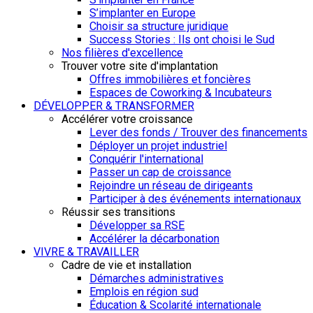
S’implanter en Europe
Choisir sa structure juridique
Success Stories : Ils ont choisi le Sud
Nos filières d'excellence
Trouver votre site d'implantation
Offres immobilières et foncières
Espaces de Coworking & Incubateurs
DÉVELOPPER & TRANSFORMER
Accélérer votre croissance
Lever des fonds / Trouver des financements
Déployer un projet industriel
Conquérir l'international
Passer un cap de croissance
Rejoindre un réseau de dirigeants
Participer à des événements internationaux
Réussir ses transitions
Développer sa RSE
Accélérer la décarbonation
VIVRE & TRAVAILLER
Cadre de vie et installation
Démarches administratives
Emplois en région sud
Éducation & Scolarité internationale