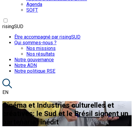
Agenda
SOFT
risingSUD
Être accompagné par risingSUD
Qui sommes-nous ?
Nos missions
Nos résultats
Notre gouvernance
Notre ADN
Notre politique RSE
EN
Cinéma et Industries culturelles et
créatives: le Sud et le Brésil signent un
partenariat inédit