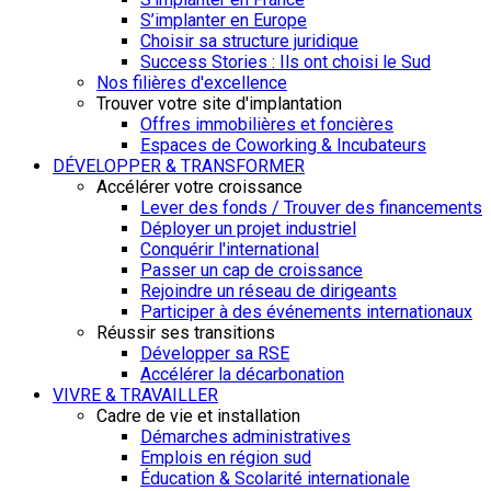
S’implanter en Europe
Choisir sa structure juridique
Success Stories : Ils ont choisi le Sud
Nos filières d'excellence
Trouver votre site d'implantation
Offres immobilières et foncières
Espaces de Coworking & Incubateurs
DÉVELOPPER & TRANSFORMER
Accélérer votre croissance
Lever des fonds / Trouver des financements
Déployer un projet industriel
Conquérir l'international
Passer un cap de croissance
Rejoindre un réseau de dirigeants
Participer à des événements internationaux
Réussir ses transitions
Développer sa RSE
Accélérer la décarbonation
VIVRE & TRAVAILLER
Cadre de vie et installation
Démarches administratives
Emplois en région sud
Éducation & Scolarité internationale