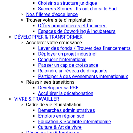
Choisir sa structure juridique
Success Stories : Ils ont choisi le Sud
Nos filières d'excellence
Trouver votre site d'implantation
Offres immobilières et foncières
Espaces de Coworking & Incubateurs
DÉVELOPPER & TRANSFORMER
Accélérer votre croissance
Lever des fonds / Trouver des financements
Déployer un projet industriel
Conquérir l'international
Passer un cap de croissance
Rejoindre un réseau de dirigeants
Participer à des événements internationaux
Réussir ses transitions
Développer sa RSE
Accélérer la décarbonation
VIVRE & TRAVAILLER
Cadre de vie et installation
Démarches administratives
Emplois en région sud
Éducation & Scolarité internationale
Culture & Art de vivre
Découvrir les 6 territoires