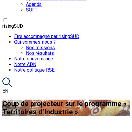
Agenda
SOFT
risingSUD
Être accompagné par risingSUD
Qui sommes-nous ?
Nos missions
Nos résultats
Notre gouvernance
Notre ADN
Notre politique RSE
EN
Coup de projecteur sur le programme «
Territoires d’Industrie »