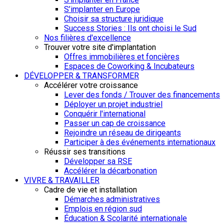
S’implanter en Europe
Choisir sa structure juridique
Success Stories : Ils ont choisi le Sud
Nos filières d'excellence
Trouver votre site d'implantation
Offres immobilières et foncières
Espaces de Coworking & Incubateurs
DÉVELOPPER & TRANSFORMER
Accélérer votre croissance
Lever des fonds / Trouver des financements
Déployer un projet industriel
Conquérir l'international
Passer un cap de croissance
Rejoindre un réseau de dirigeants
Participer à des événements internationaux
Réussir ses transitions
Développer sa RSE
Accélérer la décarbonation
VIVRE & TRAVAILLER
Cadre de vie et installation
Démarches administratives
Emplois en région sud
Éducation & Scolarité internationale