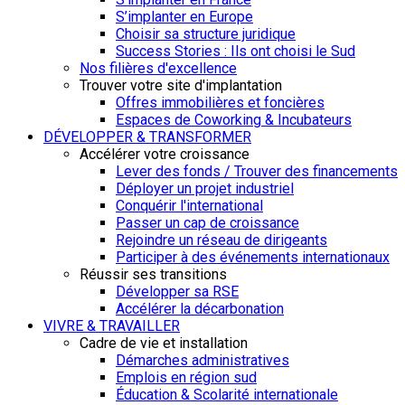
S’implanter en Europe
Choisir sa structure juridique
Success Stories : Ils ont choisi le Sud
Nos filières d'excellence
Trouver votre site d'implantation
Offres immobilières et foncières
Espaces de Coworking & Incubateurs
DÉVELOPPER & TRANSFORMER
Accélérer votre croissance
Lever des fonds / Trouver des financements
Déployer un projet industriel
Conquérir l'international
Passer un cap de croissance
Rejoindre un réseau de dirigeants
Participer à des événements internationaux
Réussir ses transitions
Développer sa RSE
Accélérer la décarbonation
VIVRE & TRAVAILLER
Cadre de vie et installation
Démarches administratives
Emplois en région sud
Éducation & Scolarité internationale