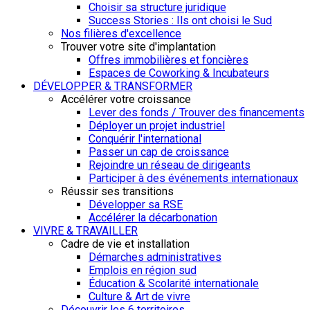
Choisir sa structure juridique
Success Stories : Ils ont choisi le Sud
Nos filières d'excellence
Trouver votre site d'implantation
Offres immobilières et foncières
Espaces de Coworking & Incubateurs
DÉVELOPPER & TRANSFORMER
Accélérer votre croissance
Lever des fonds / Trouver des financements
Déployer un projet industriel
Conquérir l'international
Passer un cap de croissance
Rejoindre un réseau de dirigeants
Participer à des événements internationaux
Réussir ses transitions
Développer sa RSE
Accélérer la décarbonation
VIVRE & TRAVAILLER
Cadre de vie et installation
Démarches administratives
Emplois en région sud
Éducation & Scolarité internationale
Culture & Art de vivre
Découvrir les 6 territoires