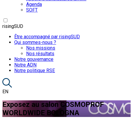
Agenda
SOFT
risingSUD
Être accompagné par risingSUD
Qui sommes-nous ?
Nos missions
Nos résultats
Notre gouvernance
Notre ADN
Notre politique RSE
EN
Exposez au salon COSMOPROF
WORLDWIDE BOLOGNA