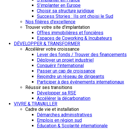
S’implanter en Europe
Choisir sa structure juridique
Success Stories : Ils ont choisi le Sud
Nos filières d'excellence
Trouver votre site d'implantation
Offres immobilières et foncières
Espaces de Coworking & Incubateurs
DÉVELOPPER & TRANSFORMER
Accélérer votre croissance
Lever des fonds / Trouver des financements
Déployer un projet industriel
Conquérir l'international
Passer un cap de croissance
Rejoindre un réseau de dirigeants
Participer à des événements internationaux
Réussir ses transitions
Développer sa RSE
Accélérer la décarbonation
VIVRE & TRAVAILLER
Cadre de vie et installation
Démarches administratives
Emplois en région sud
Éducation & Scolarité internationale