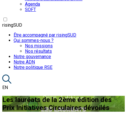
Agenda
SOFT
risingSUD
Être accompagné par risingSUD
Qui sommes-nous ?
Nos missions
Nos résultats
Notre gouvernance
Notre ADN
Notre politique RSE
EN
Les lauréats de la 2ème édition des
Prix Initiatives Circulaires dévoilés