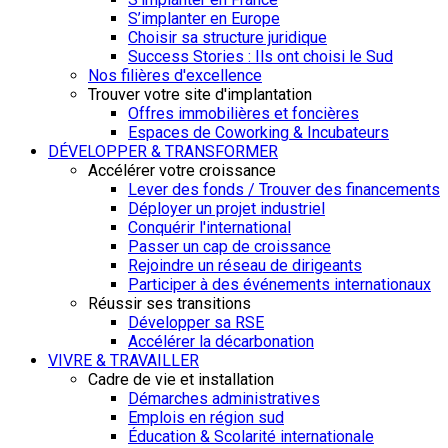
S’implanter en Europe
Choisir sa structure juridique
Success Stories : Ils ont choisi le Sud
Nos filières d'excellence
Trouver votre site d'implantation
Offres immobilières et foncières
Espaces de Coworking & Incubateurs
DÉVELOPPER & TRANSFORMER
Accélérer votre croissance
Lever des fonds / Trouver des financements
Déployer un projet industriel
Conquérir l'international
Passer un cap de croissance
Rejoindre un réseau de dirigeants
Participer à des événements internationaux
Réussir ses transitions
Développer sa RSE
Accélérer la décarbonation
VIVRE & TRAVAILLER
Cadre de vie et installation
Démarches administratives
Emplois en région sud
Éducation & Scolarité internationale