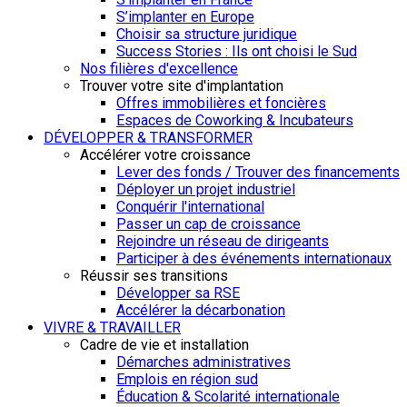
S’implanter en Europe
Choisir sa structure juridique
Success Stories : Ils ont choisi le Sud
Nos filières d'excellence
Trouver votre site d'implantation
Offres immobilières et foncières
Espaces de Coworking & Incubateurs
DÉVELOPPER & TRANSFORMER
Accélérer votre croissance
Lever des fonds / Trouver des financements
Déployer un projet industriel
Conquérir l'international
Passer un cap de croissance
Rejoindre un réseau de dirigeants
Participer à des événements internationaux
Réussir ses transitions
Développer sa RSE
Accélérer la décarbonation
VIVRE & TRAVAILLER
Cadre de vie et installation
Démarches administratives
Emplois en région sud
Éducation & Scolarité internationale