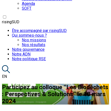
Agenda
SOFT
risingSUD
Être accompagné par risingSUD
Qui sommes-nous ?
Nos missions
Nos résultats
Notre gouvernance
Notre ADN
Notre politique RSE
EN
Participez au colloque ‘’Les Biodéchets
: Perspectives & Solutions’’ le 18 mars
2024