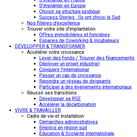
S’implanter en Europe
Choisir sa structure juridique
Success Stories : Ils ont choisi le Sud
Nos filières d'excellence
Trouver votre site d'implantation
Offres immobilières et foncières
Espaces de Coworking & Incubateurs
DÉVELOPPER & TRANSFORMER
Accélérer votre croissance
Lever des fonds / Trouver des financements
Déployer un projet industriel
Conquérir l'international
Passer un cap de croissance
Rejoindre un réseau de dirigeants
Participer à des événements internationaux
Réussir ses transitions
Développer sa RSE
Accélérer la décarbonation
VIVRE & TRAVAILLER
Cadre de vie et installation
Démarches administratives
Emplois en région sud
Éducation & Scolarité internationale