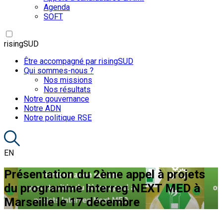
Agenda
SOFT
risingSUD
Être accompagné par risingSUD
Qui sommes-nous ?
Nos missions
Nos résultats
Notre gouvernance
Notre ADN
Notre politique RSE
EN
Présentation du 2ème appel à projets
du programme Interreg NEXT MED à
Marseille le 17 décembre