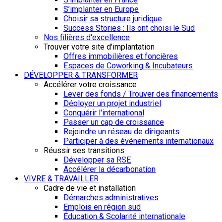
S’implanter en Europe
Choisir sa structure juridique
Success Stories : Ils ont choisi le Sud
Nos filières d'excellence
Trouver votre site d'implantation
Offres immobilières et foncières
Espaces de Coworking & Incubateurs
DÉVELOPPER & TRANSFORMER
Accélérer votre croissance
Lever des fonds / Trouver des financements
Déployer un projet industriel
Conquérir l'international
Passer un cap de croissance
Rejoindre un réseau de dirigeants
Participer à des événements internationaux
Réussir ses transitions
Développer sa RSE
Accélérer la décarbonation
VIVRE & TRAVAILLER
Cadre de vie et installation
Démarches administratives
Emplois en région sud
Éducation & Scolarité internationale