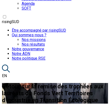
Agenda
SOFT
risingSUD
Être accompagné par risingSUD
Qui sommes-nous ?
Nos missions
Nos résultats
Notre gouvernance
Notre ADN
Notre politique RSE
EN
Retour sur la remise des trophées aux
lauréats du Fonds Vert Territoires
d’industrie en Transition Écologique