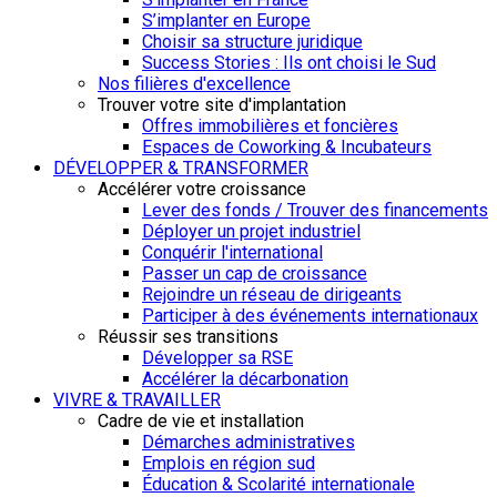
S’implanter en Europe
Choisir sa structure juridique
Success Stories : Ils ont choisi le Sud
Nos filières d'excellence
Trouver votre site d'implantation
Offres immobilières et foncières
Espaces de Coworking & Incubateurs
DÉVELOPPER & TRANSFORMER
Accélérer votre croissance
Lever des fonds / Trouver des financements
Déployer un projet industriel
Conquérir l'international
Passer un cap de croissance
Rejoindre un réseau de dirigeants
Participer à des événements internationaux
Réussir ses transitions
Développer sa RSE
Accélérer la décarbonation
VIVRE & TRAVAILLER
Cadre de vie et installation
Démarches administratives
Emplois en région sud
Éducation & Scolarité internationale