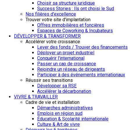
Choisir sa structure juridique
Success Stories : Ils ont choisi le Sud
Nos filières d'excellence
Trouver votre site d'implantation
Offres immobilières et foncières
Espaces de Coworking & Incubateurs
DÉVELOPPER & TRANSFORMER
Accélérer votre croissance
Lever des fonds / Trouver des financements
Déployer un projet industriel
Conquérir l'international
Passer un cap de croissance
Rejoindre un réseau de dirigeants
Participer à des événements internationaux
Réussir ses transitions
Développer sa RSE
Accélérer la décarbonation
VIVRE & TRAVAILLER
Cadre de vie et installation
Démarches administratives
Emplois en région sud
Éducation & Scolarité internationale
Culture & Art de vivre
Découvrir les 6 territoires