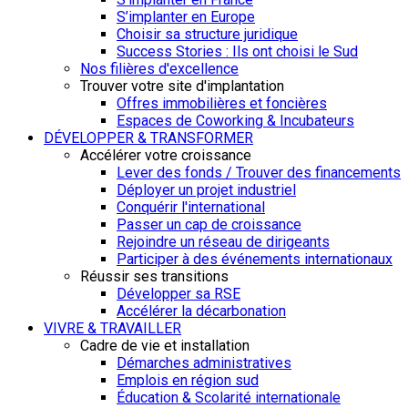
S’implanter en Europe
Choisir sa structure juridique
Success Stories : Ils ont choisi le Sud
Nos filières d'excellence
Trouver votre site d'implantation
Offres immobilières et foncières
Espaces de Coworking & Incubateurs
DÉVELOPPER & TRANSFORMER
Accélérer votre croissance
Lever des fonds / Trouver des financements
Déployer un projet industriel
Conquérir l'international
Passer un cap de croissance
Rejoindre un réseau de dirigeants
Participer à des événements internationaux
Réussir ses transitions
Développer sa RSE
Accélérer la décarbonation
VIVRE & TRAVAILLER
Cadre de vie et installation
Démarches administratives
Emplois en région sud
Éducation & Scolarité internationale