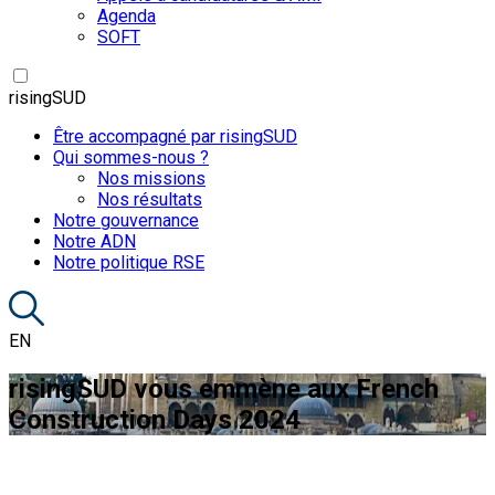
Agenda
SOFT
risingSUD
Être accompagné par risingSUD
Qui sommes-nous ?
Nos missions
Nos résultats
Notre gouvernance
Notre ADN
Notre politique RSE
EN
risingSUD vous emmène aux French
Construction Days 2024