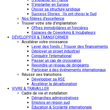
S’implanter en Europe
Choisir sa structure juridique
Success Stories : Ils ont choisi le Sud
Nos filières d'excellence
Trouver votre site d'implantation
Offres immobilières et foncières
Espaces de Coworking & Incubateurs
DÉVELOPPER & TRANSFORMER
Accélérer votre croissance
Lever des fonds / Trouver des financements
Déployer un projet industriel
Conquérir l'international
Passer un cap de croissance
Rejoindre un réseau de dirigeants
Participer à des événements internationaux
Réussir ses transitions
Développer sa RSE
Accélérer la décarbonation
VIVRE & TRAVAILLER
Cadre de vie et installation
Démarches administratives
Emplois en région sud
Éducation & Scolarité internationale