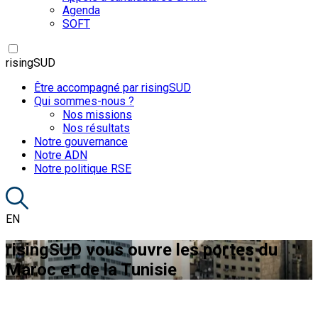
Agenda
SOFT
risingSUD
Être accompagné par risingSUD
Qui sommes-nous ?
Nos missions
Nos résultats
Notre gouvernance
Notre ADN
Notre politique RSE
EN
risingSUD vous ouvre les portes du
Maroc et de la Tunisie