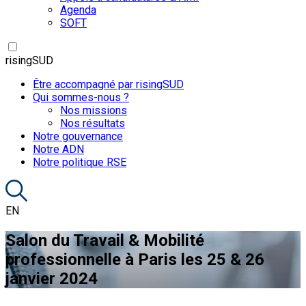
Agenda
SOFT
risingSUD
Être accompagné par risingSUD
Qui sommes-nous ?
Nos missions
Nos résultats
Notre gouvernance
Notre ADN
Notre politique RSE
EN
Salon du Travail & Mobilité
professionnelle à Paris les 25 & 26
janvier 2024