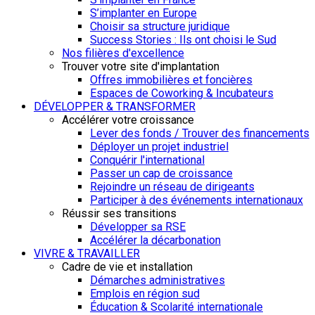
S’implanter en Europe
Choisir sa structure juridique
Success Stories : Ils ont choisi le Sud
Nos filières d'excellence
Trouver votre site d'implantation
Offres immobilières et foncières
Espaces de Coworking & Incubateurs
DÉVELOPPER & TRANSFORMER
Accélérer votre croissance
Lever des fonds / Trouver des financements
Déployer un projet industriel
Conquérir l'international
Passer un cap de croissance
Rejoindre un réseau de dirigeants
Participer à des événements internationaux
Réussir ses transitions
Développer sa RSE
Accélérer la décarbonation
VIVRE & TRAVAILLER
Cadre de vie et installation
Démarches administratives
Emplois en région sud
Éducation & Scolarité internationale