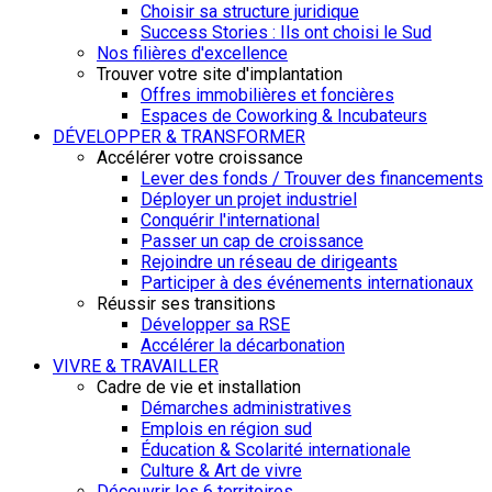
Choisir sa structure juridique
Success Stories : Ils ont choisi le Sud
Nos filières d'excellence
Trouver votre site d'implantation
Offres immobilières et foncières
Espaces de Coworking & Incubateurs
DÉVELOPPER & TRANSFORMER
Accélérer votre croissance
Lever des fonds / Trouver des financements
Déployer un projet industriel
Conquérir l'international
Passer un cap de croissance
Rejoindre un réseau de dirigeants
Participer à des événements internationaux
Réussir ses transitions
Développer sa RSE
Accélérer la décarbonation
VIVRE & TRAVAILLER
Cadre de vie et installation
Démarches administratives
Emplois en région sud
Éducation & Scolarité internationale
Culture & Art de vivre
Découvrir les 6 territoires