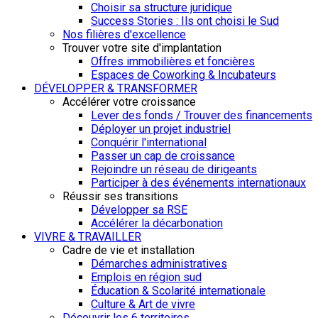
Choisir sa structure juridique
Success Stories : Ils ont choisi le Sud
Nos filières d'excellence
Trouver votre site d'implantation
Offres immobilières et foncières
Espaces de Coworking & Incubateurs
DÉVELOPPER & TRANSFORMER
Accélérer votre croissance
Lever des fonds / Trouver des financements
Déployer un projet industriel
Conquérir l'international
Passer un cap de croissance
Rejoindre un réseau de dirigeants
Participer à des événements internationaux
Réussir ses transitions
Développer sa RSE
Accélérer la décarbonation
VIVRE & TRAVAILLER
Cadre de vie et installation
Démarches administratives
Emplois en région sud
Éducation & Scolarité internationale
Culture & Art de vivre
Découvrir les 6 territoires