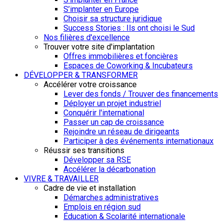
S’implanter en Europe
Choisir sa structure juridique
Success Stories : Ils ont choisi le Sud
Nos filières d'excellence
Trouver votre site d'implantation
Offres immobilières et foncières
Espaces de Coworking & Incubateurs
DÉVELOPPER & TRANSFORMER
Accélérer votre croissance
Lever des fonds / Trouver des financements
Déployer un projet industriel
Conquérir l'international
Passer un cap de croissance
Rejoindre un réseau de dirigeants
Participer à des événements internationaux
Réussir ses transitions
Développer sa RSE
Accélérer la décarbonation
VIVRE & TRAVAILLER
Cadre de vie et installation
Démarches administratives
Emplois en région sud
Éducation & Scolarité internationale