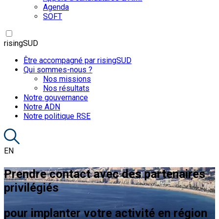
Agenda
SOFT
risingSUD
Être accompagné par risingSUD
Qui sommes-nous ?
Nos missions
Nos résultats
Notre gouvernance
Notre ADN
Notre politique RSE
EN
Prendre contact avec des partenaires
privilégiés
pour implanter votre activité en région