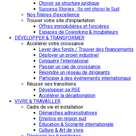
Choisir sa structure juridique
Success Stories : Ils ont choisi le Sud
Nos filières d'excellence
Trouver votre site d'implantation
Offres immobilières et foncières
Espaces de Coworking & Incubateurs
DÉVELOPPER & TRANSFORMER
Accélérer votre croissance
Lever des fonds / Trouver des financements
Déployer un projet industriel
Conquérir l'international
Passer un cap de croissance
Rejoindre un réseau de dirigeants
Participer à des événements internationaux
Réussir ses transitions
Développer sa RSE
Accélérer la décarbonation
VIVRE & TRAVAILLER
Cadre de vie et installation
Démarches administratives
Emplois en région sud
Éducation & Scolarité internationale
Culture & Art de vivre
Découvrir les 6 territoires