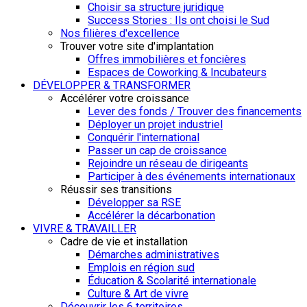
Choisir sa structure juridique
Success Stories : Ils ont choisi le Sud
Nos filières d'excellence
Trouver votre site d'implantation
Offres immobilières et foncières
Espaces de Coworking & Incubateurs
DÉVELOPPER & TRANSFORMER
Accélérer votre croissance
Lever des fonds / Trouver des financements
Déployer un projet industriel
Conquérir l'international
Passer un cap de croissance
Rejoindre un réseau de dirigeants
Participer à des événements internationaux
Réussir ses transitions
Développer sa RSE
Accélérer la décarbonation
VIVRE & TRAVAILLER
Cadre de vie et installation
Démarches administratives
Emplois en région sud
Éducation & Scolarité internationale
Culture & Art de vivre
Découvrir les 6 territoires