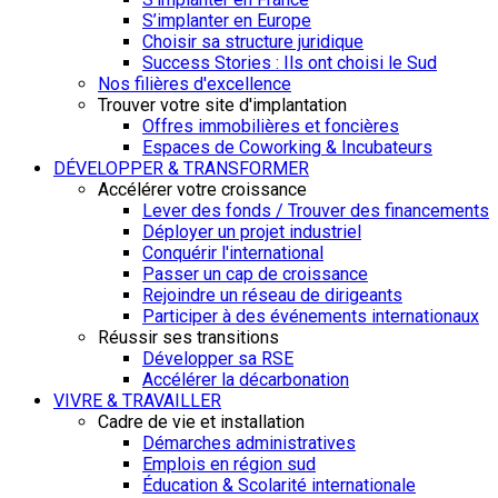
S’implanter en Europe
Choisir sa structure juridique
Success Stories : Ils ont choisi le Sud
Nos filières d'excellence
Trouver votre site d'implantation
Offres immobilières et foncières
Espaces de Coworking & Incubateurs
DÉVELOPPER & TRANSFORMER
Accélérer votre croissance
Lever des fonds / Trouver des financements
Déployer un projet industriel
Conquérir l'international
Passer un cap de croissance
Rejoindre un réseau de dirigeants
Participer à des événements internationaux
Réussir ses transitions
Développer sa RSE
Accélérer la décarbonation
VIVRE & TRAVAILLER
Cadre de vie et installation
Démarches administratives
Emplois en région sud
Éducation & Scolarité internationale