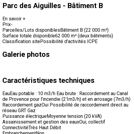
Parc des Aiguilles - Bâtiment B
En savoir +
Prix
-
Parcelles/Lots disponibles
Bâtiment B (22 000 m²)
Surface totale disponible
62 000 m² (deux bâtiments)
Classification site
Possibilité d'activités ICPE
Galerie photos
Caractéristiques techniques
Eau
Eau potable : 10 m3/h Eau brute : Raccordement au Canal
de Provence pour l'incendie (21m3/h) et en arrosage (7m3/h)
Raccordement gaz
Oui Possibilité de raccordement direct au
réseau GRT Gaz
Puissance électrique
Moyenne tension (20 kVA)
Assainissement et gestion des eaux
Oui, collectif
Connectivité
Très Haut Débit
Embranchement
Non