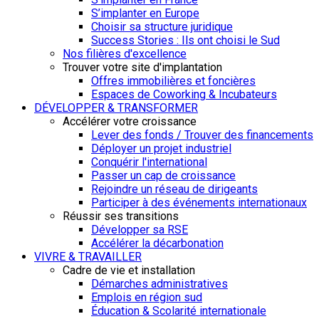
S’implanter en Europe
Choisir sa structure juridique
Success Stories : Ils ont choisi le Sud
Nos filières d'excellence
Trouver votre site d'implantation
Offres immobilières et foncières
Espaces de Coworking & Incubateurs
DÉVELOPPER & TRANSFORMER
Accélérer votre croissance
Lever des fonds / Trouver des financements
Déployer un projet industriel
Conquérir l'international
Passer un cap de croissance
Rejoindre un réseau de dirigeants
Participer à des événements internationaux
Réussir ses transitions
Développer sa RSE
Accélérer la décarbonation
VIVRE & TRAVAILLER
Cadre de vie et installation
Démarches administratives
Emplois en région sud
Éducation & Scolarité internationale