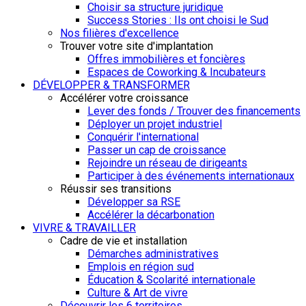
Choisir sa structure juridique
Success Stories : Ils ont choisi le Sud
Nos filières d'excellence
Trouver votre site d'implantation
Offres immobilières et foncières
Espaces de Coworking & Incubateurs
DÉVELOPPER & TRANSFORMER
Accélérer votre croissance
Lever des fonds / Trouver des financements
Déployer un projet industriel
Conquérir l'international
Passer un cap de croissance
Rejoindre un réseau de dirigeants
Participer à des événements internationaux
Réussir ses transitions
Développer sa RSE
Accélérer la décarbonation
VIVRE & TRAVAILLER
Cadre de vie et installation
Démarches administratives
Emplois en région sud
Éducation & Scolarité internationale
Culture & Art de vivre
Découvrir les 6 territoires