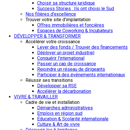
Choisir sa structure juridique
Success Stories : Ils ont choisi le Sud
Nos filières d'excellence
Trouver votre site d'implantation
Offres immobilières et foncières
Espaces de Coworking & Incubateurs
DÉVELOPPER & TRANSFORMER
Accélérer votre croissance
Lever des fonds / Trouver des financements
Déployer un projet industriel
Conquérir l'international
Passer un cap de croissance
Rejoindre un réseau de dirigeants
Participer à des événements internationaux
Réussir ses transitions
Développer sa RSE
Accélérer la décarbonation
VIVRE & TRAVAILLER
Cadre de vie et installation
Démarches administratives
Emplois en région sud
Éducation & Scolarité internationale
Culture & Art de vivre
Découvrir les 6 territoires