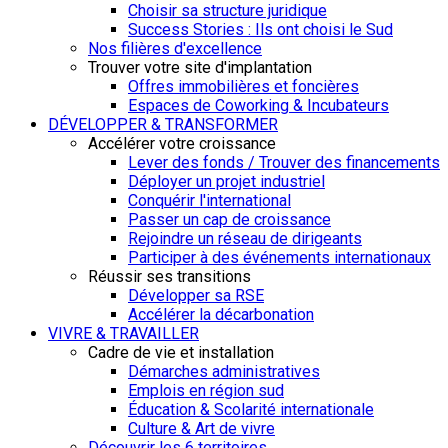
Choisir sa structure juridique
Success Stories : Ils ont choisi le Sud
Nos filières d'excellence
Trouver votre site d'implantation
Offres immobilières et foncières
Espaces de Coworking & Incubateurs
DÉVELOPPER & TRANSFORMER
Accélérer votre croissance
Lever des fonds / Trouver des financements
Déployer un projet industriel
Conquérir l'international
Passer un cap de croissance
Rejoindre un réseau de dirigeants
Participer à des événements internationaux
Réussir ses transitions
Développer sa RSE
Accélérer la décarbonation
VIVRE & TRAVAILLER
Cadre de vie et installation
Démarches administratives
Emplois en région sud
Éducation & Scolarité internationale
Culture & Art de vivre
Découvrir les 6 territoires