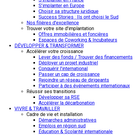
S’implanter en Europe
Choisir sa structure juridique
Success Stories : Ils ont choisi le Sud
Nos filières d'excellence
Trouver votre site d'implantation
Offres immobilières et foncières
Espaces de Coworking & Incubateurs
DÉVELOPPER & TRANSFORMER
Accélérer votre croissance
Lever des fonds / Trouver des financements
Déployer un projet industriel
Conquérir l'international
Passer un cap de croissance
Rejoindre un réseau de dirigeants
Participer à des événements internationaux
Réussir ses transitions
Développer sa RSE
Accélérer la décarbonation
VIVRE & TRAVAILLER
Cadre de vie et installation
Démarches administratives
Emplois en région sud
Éducation & Scolarité internationale