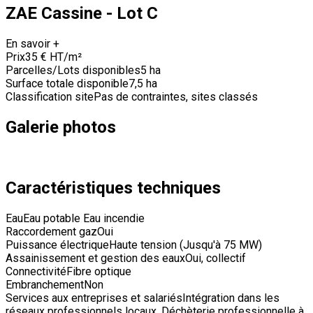
ZAE Cassine - Lot C
En savoir +
Prix
35 € HT/m²
Parcelles/Lots disponibles
5 ha
Surface totale disponible
7,5 ha
Classification site
Pas de contraintes, sites classés
Galerie photos
Caractéristiques techniques
Eau
Eau potable Eau incendie
Raccordement gaz
Oui
Puissance électrique
Haute tension (Jusqu'à 75 MW)
Assainissement et gestion des eaux
Oui, collectif
Connectivité
Fibre optique
Embranchement
Non
Services aux entreprises et salariés
Intégration dans les
réseaux professionnels locaux. Déchèterie professionnelle à