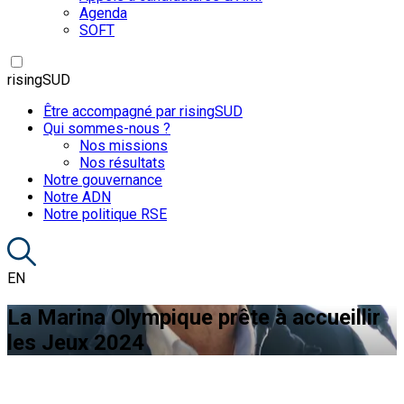
Agenda
SOFT
risingSUD
Être accompagné par risingSUD
Qui sommes-nous ?
Nos missions
Nos résultats
Notre gouvernance
Notre ADN
Notre politique RSE
EN
La Marina Olympique prête à accueillir
les Jeux 2024