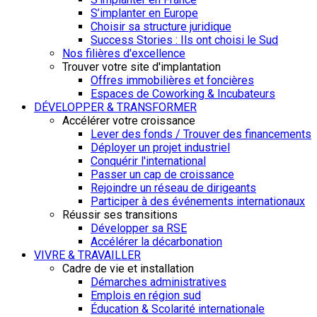
S’implanter en Europe
Choisir sa structure juridique
Success Stories : Ils ont choisi le Sud
Nos filières d'excellence
Trouver votre site d'implantation
Offres immobilières et foncières
Espaces de Coworking & Incubateurs
DÉVELOPPER & TRANSFORMER
Accélérer votre croissance
Lever des fonds / Trouver des financements
Déployer un projet industriel
Conquérir l'international
Passer un cap de croissance
Rejoindre un réseau de dirigeants
Participer à des événements internationaux
Réussir ses transitions
Développer sa RSE
Accélérer la décarbonation
VIVRE & TRAVAILLER
Cadre de vie et installation
Démarches administratives
Emplois en région sud
Éducation & Scolarité internationale