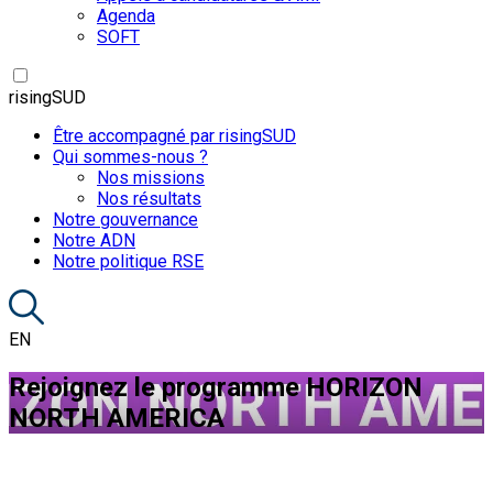
Agenda
SOFT
risingSUD
Être accompagné par risingSUD
Qui sommes-nous ?
Nos missions
Nos résultats
Notre gouvernance
Notre ADN
Notre politique RSE
EN
Rejoignez le programme HORIZON
NORTH AMERICA