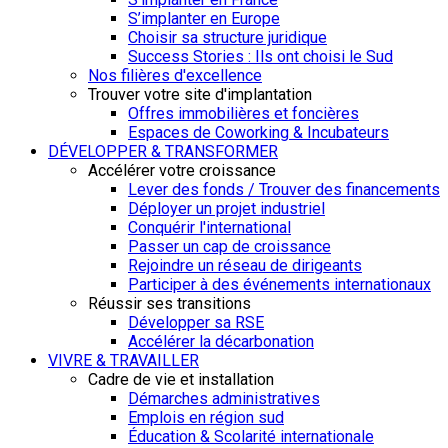
S’implanter en Europe
Choisir sa structure juridique
Success Stories : Ils ont choisi le Sud
Nos filières d'excellence
Trouver votre site d'implantation
Offres immobilières et foncières
Espaces de Coworking & Incubateurs
DÉVELOPPER & TRANSFORMER
Accélérer votre croissance
Lever des fonds / Trouver des financements
Déployer un projet industriel
Conquérir l'international
Passer un cap de croissance
Rejoindre un réseau de dirigeants
Participer à des événements internationaux
Réussir ses transitions
Développer sa RSE
Accélérer la décarbonation
VIVRE & TRAVAILLER
Cadre de vie et installation
Démarches administratives
Emplois en région sud
Éducation & Scolarité internationale